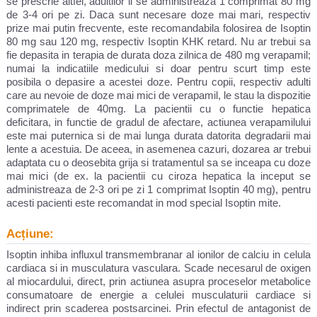
se prescrie altfel, adultilor li se administreaza 1 comprimat 80 mg
de 3-4 ori pe zi. Daca sunt necesare doze mai mari, respectiv
prize mai putin frecvente, este recomandabila folosirea de Isoptin
80 mg sau 120 mg, respectiv Isoptin KHK retard. Nu ar trebui sa
fie depasita in terapia de durata doza zilnica de 480 mg verapamil;
numai la indicatiile medicului si doar pentru scurt timp este
posibila o depasire a acestei doze. Pentru copii, respectiv adulti
care au nevoie de doze mai mici de verapamil, le stau la dispozitie
comprimatele de 40mg. La pacientii cu o functie hepatica
deficitara, in functie de gradul de afectare, actiunea verapamilului
este mai puternica si de mai lunga durata datorita degradarii mai
lente a acestuia. De aceea, in asemenea cazuri, dozarea ar trebui
adaptata cu o deosebita grija si tratamentul sa se inceapa cu doze
mai mici (de ex. la pacientii cu ciroza hepatica la inceput se
administreaza de 2-3 ori pe zi 1 comprimat Isoptin 40 mg), pentru
acesti pacienti este recomandat in mod special Isoptin mite.
Acțiune:
Isoptin inhiba influxul transmembranar al ionilor de calciu in celula
cardiaca si in musculatura vasculara. Scade necesarul de oxigen
al miocardului, direct, prin actiunea asupra proceselor metabolice
consumatoare de energie a celulei musculaturii cardiace si
indirect prin scaderea postsarcinei. Prin efectul de antagonist de