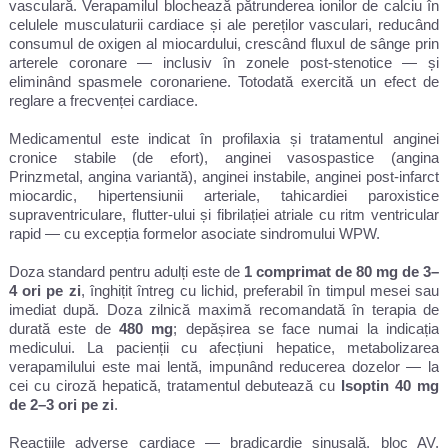
vasculară. Verapamilul blochează pătrunderea ionilor de calciu în
celulele musculaturii cardiace și ale pereților vasculari, reducând
consumul de oxigen al miocardului, crescând fluxul de sânge prin
arterele coronare — inclusiv în zonele post-stenotice — și
eliminând spasmele coronariene. Totodată exercită un efect de
reglare a frecvenței cardiace.
Medicamentul este indicat în profilaxia și tratamentul anginei
cronice stabile (de efort), anginei vasospastice (angina
Prinzmetal, angina variantă), anginei instabile, anginei post-infarct
miocardic, hipertensiunii arteriale, tahicardiei paroxistice
supraventriculare, flutter-ului și fibrilației atriale cu ritm ventricular
rapid — cu excepția formelor asociate sindromului WPW.
Doza standard pentru adulți este de
1 comprimat de 80 mg de 3–
4 ori pe zi
, înghițit întreg cu lichid, preferabil în timpul mesei sau
imediat după. Doza zilnică maximă recomandată în terapia de
durată este de
480 mg
; depășirea se face numai la indicația
medicului. La pacienții cu afecțiuni hepatice, metabolizarea
verapamilului este mai lentă, impunând reducerea dozelor — la
cei cu ciroză hepatică, tratamentul debutează cu
Isoptin 40 mg
de 2–3 ori pe zi
.
Reacțiile adverse cardiace — bradicardie sinusală, bloc AV,