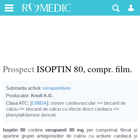
Prospect
ISOPTIN 80, compr. film.
Substanța activă:
verapamilum
Producator:
Knoll A.G.
Clasa ATC: [
C08DA
]:
sistem cardiovascular
>>
blocanti de
calciu
>>
blocanti de calciu cu efecte direct cardiace
>>
phenylalkilamine derivati
Isoptin 80
conține
verapamil
80 mg
per comprimat filmat și
aparține grupei antagoniștilor de calciu cu acțiune cardiacă și