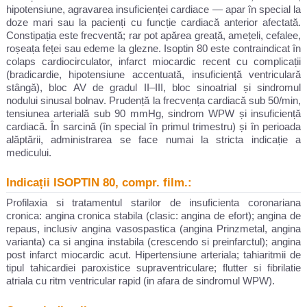
hipotensiune, agravarea insuficienței cardiace — apar în special la
doze mari sau la pacienți cu funcție cardiacă anterior afectată.
Constipația este frecventă; rar pot apărea greață, amețeli, cefalee,
roșeața feței sau edeme la glezne. Isoptin 80 este contraindicat în
colaps cardiocirculator, infarct miocardic recent cu complicații
(bradicardie, hipotensiune accentuată, insuficiență ventriculară
stângă), bloc AV de gradul II–III, bloc sinoatrial și sindromul
nodului sinusal bolnav. Prudență la frecvența cardiacă sub 50/min,
tensiunea arterială sub 90 mmHg, sindrom WPW și insuficiență
cardiacă. În sarcină (în special în primul trimestru) și în perioada
alăptării, administrarea se face numai la stricta indicație a
medicului.
Indicații ISOPTIN 80, compr. film.:
Profilaxia si tratamentul starilor de insuficienta coronariana
cronica: angina cronica stabila (clasic: angina de efort); angina de
repaus, inclusiv angina vasospastica (angina Prinzmetal, angina
varianta) ca si angina instabila (crescendo si preinfarctul); angina
post infarct miocardic acut. Hipertensiune arteriala; tahiaritmii de
tipul tahicardiei paroxistice supraventriculare; flutter si fibrilatie
atriala cu ritm ventricular rapid (in afara de sindromul WPW).