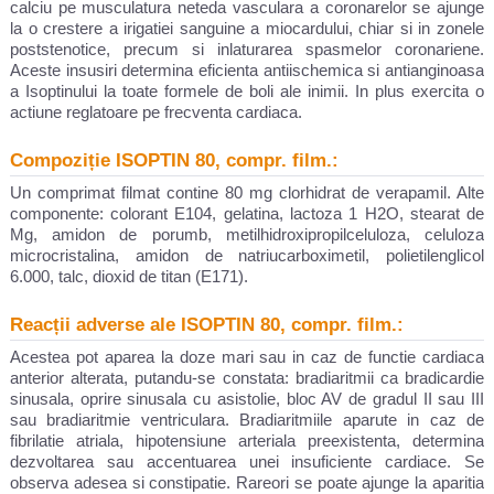
calciu pe musculatura neteda vasculara a coronarelor se ajunge
la o crestere a irigatiei sanguine a miocardului, chiar si in zonele
poststenotice, precum si inlaturarea spasmelor coronariene.
Aceste insusiri determina eficienta antiischemica si antianginoasa
a Isoptinului la toate formele de boli ale inimii. In plus exercita o
actiune reglatoare pe frecventa cardiaca.
Compoziție ISOPTIN 80, compr. film.:
Un comprimat filmat contine 80 mg clorhidrat de verapamil. Alte
componente: colorant E104, gelatina, lactoza 1 H2O, stearat de
Mg, amidon de porumb, metilhidroxipropilceluloza, celuloza
microcristalina, amidon de natriucarboximetil, polietilenglicol
6.000, talc, dioxid de titan (E171).
Reacții adverse ale ISOPTIN 80, compr. film.:
Acestea pot aparea la doze mari sau in caz de functie cardiaca
anterior alterata, putandu-se constata: bradiaritmii ca bradicardie
sinusala, oprire sinusala cu asistolie, bloc AV de gradul II sau III
sau bradiaritmie ventriculara. Bradiaritmiile aparute in caz de
fibrilatie atriala, hipotensiune arteriala preexistenta, determina
dezvoltarea sau accentuarea unei insuficiente cardiace. Se
observa adesea si constipatie. Rareori se poate ajunge la aparitia