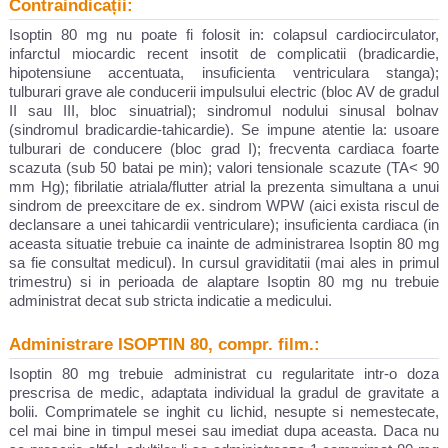
Contraindicații:
Isoptin 80 mg nu poate fi folosit in: colapsul cardiocirculator,
infarctul miocardic recent insotit de complicatii (bradicardie,
hipotensiune accentuata, insuficienta ventriculara stanga);
tulburari grave ale conducerii impulsului electric (bloc AV de gradul
II sau III, bloc sinuatrial); sindromul nodului sinusal bolnav
(sindromul bradicardie-tahicardie). Se impune atentie la: usoare
tulburari de conducere (bloc grad I); frecventa cardiaca foarte
scazuta (sub 50 batai pe min); valori tensionale scazute (TA< 90
mm Hg); fibrilatie atriala/flutter atrial la prezenta simultana a unui
sindrom de preexcitare de ex. sindrom WPW (aici exista riscul de
declansare a unei tahicardii ventriculare); insuficienta cardiaca (in
aceasta situatie trebuie ca inainte de administrarea Isoptin 80 mg
sa fie consultat medicul). In cursul graviditatii (mai ales in primul
trimestru) si in perioada de alaptare Isoptin 80 mg nu trebuie
administrat decat sub stricta indicatie a medicului.
Administrare ISOPTIN 80, compr. film.:
Isoptin 80 mg trebuie administrat cu regularitate intr-o doza
prescrisa de medic, adaptata individual la gradul de gravitate a
bolii. Comprimatele se inghit cu lichid, nesupte si nemestecate,
cel mai bine in timpul mesei sau imediat dupa aceasta. Daca nu