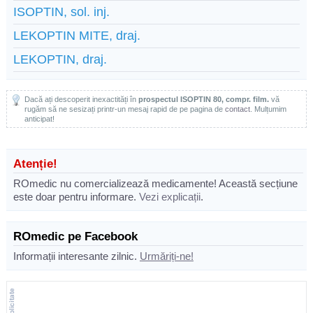
ISOPTIN, sol. inj.
LEKOPTIN MITE, draj.
LEKOPTIN, draj.
Dacă ați descoperit inexactități în
prospectul ISOPTIN 80, compr. film.
vă
rugăm să ne sesizați printr-un mesaj rapid de pe pagina de
contact
. Mulțumim
anticipat!
Atenție!
ROmedic nu comercializează medicamente! Această secțiune
este doar pentru informare.
Vezi explicații
.
ROmedic pe Facebook
Informații interesante zilnic.
Urmăriți-ne!