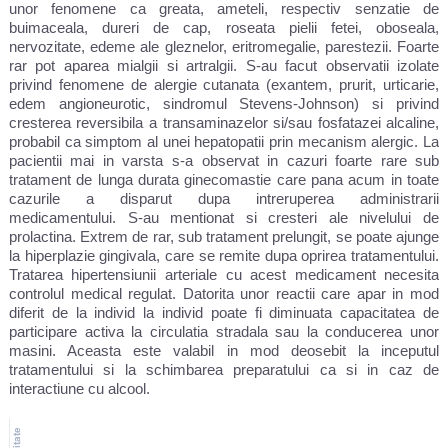
unor fenomene ca greata, ameteli, respectiv senzatie de
buimaceala, dureri de cap, roseata pielii fetei, oboseala,
nervozitate, edeme ale gleznelor, eritromegalie, parestezii. Foarte
rar pot aparea mialgii si artralgii. S-au facut observatii izolate
privind fenomene de alergie cutanata (exantem, prurit, urticarie,
edem angioneurotic, sindromul Stevens-Johnson) si privind
cresterea reversibila a transaminazelor si/sau fosfatazei alcaline,
probabil ca simptom al unei hepatopatii prin mecanism alergic. La
pacientii mai in varsta s-a observat in cazuri foarte rare sub
tratament de lunga durata ginecomastie care pana acum in toate
cazurile a disparut dupa intreruperea administrarii
medicamentului. S-au mentionat si cresteri ale nivelului de
prolactina. Extrem de rar, sub tratament prelungit, se poate ajunge
la hiperplazie gingivala, care se remite dupa oprirea tratamentului.
Tratarea hipertensiunii arteriale cu acest medicament necesita
controlul medical regulat. Datorita unor reactii care apar in mod
diferit de la individ la individ poate fi diminuata capacitatea de
participare activa la circulatia stradala sau la conducerea unor
masini. Aceasta este valabil in mod deosebit la inceputul
tratamentului si la schimbarea preparatului ca si in caz de
interactiune cu alcool.