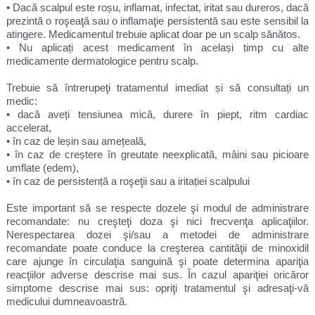
• Dacă scalpul este roșu, inflamat, infectat, iritat sau dureros, dacă
prezintă o roşeaţă sau o inflamaţie persistentă sau este sensibil la
atingere. Medicamentul trebuie aplicat doar pe un scalp sănătos.
• Nu aplicați acest medicament în același timp cu alte
medicamente dermatologice pentru scalp.
Trebuie să întrerupeţi tratamentul imediat și să consultați un
medic:
• dacă aveți tensiunea mică, durere în piept, ritm cardiac
accelerat,
• în caz de leșin sau amețeală,
• în caz de creștere în greutate neexplicată, mâini sau picioare
umflate (edem),
• în caz de persistență a roşeţii sau a iritației scalpului
Este important să se respecte dozele şi modul de administrare
recomandate: nu creşteţi doza şi nici frecvenţa aplicaţiilor.
Nerespectarea dozei şi/sau a metodei de administrare
recomandate poate conduce la creşterea cantităţii de minoxidil
care ajunge în circulaţia sanguină şi poate determina apariţia
reacţiilor adverse descrise mai sus. În cazul apariţiei oricăror
simptome descrise mai sus: opriţi tratamentul şi adresaţi-vă
medicului dumneavoastră.