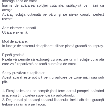
întreaga zonă de tratat.
Înainte de aplicarea soluţiei cutanate, spălaţi-vă pe mâini cu
atenţie.
Aplicaţi soluţia cutanată pe părul şi pe pielea capului perfect
uscate.
Administrare cutanată.
Utilizare externă.
Mod de aplicare:
În funcţie de sistemul de aplicare utilizat: pipetă gradată sau spray.
Pipetă gradată
Pipeta vă permite să extrageţi cu precizie un ml soluţie cutanată
care va fi repartizată pe toată suprafaţa de tratat.
Spray prevăzut cu aplicator
Acest aparat este potrivit pentru aplicare pe zone mici sau sub
păr.
1. Fixaţi aplicatorul pe pompă: ţineţi ferm corpul pompei, apăsând
în acelaşi timp partea superioară a aplicatorului.
2. Deşurubaţi şi scoateţi capacul flaconului: inelul alb de siguranţă
trebuie să rămână pe flacon.