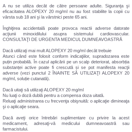
A nu se utiliza decât de către persoane adulte. Siguranţa şi
eficacitatea ALOPEXY 20 mg/ml nu au fost stabilite la copii cu
vârsta sub 18 ani şi la vârstnici peste 65 ani.
Înghiţirea accidentală poate provoca reactii adverse datorate
acţiunii minoxidilului asupra sistemului cardiovascular.
CONSULTAŢI DE URGENTA MEDICUL DUMNEAVOASTRĂ
Dacă utilizaţi mai mult ALOPEXY 20 mg/ml decât trebuie
Atunci când este folosit conform indicaţiilor, supradozarea este
puțin probabilă. În cazul aplicării pe un scalp deteriorat, absorbția
substanței active poate fi crescută și se pot manifesta reacţii
adverse (vezi punctul 2 ÎNAINTE SĂ UTILIZAŢI ALOPEXY 20
mg/ml, soluție cutanată).
Dacă uitaţi să utilizaţi ALOPEXY 20 mg/ml
Nu luaţi o doză dublă pentru a compensa doza uitată.
Reluaţi administrarea cu frecvenţa obişnuită: o aplicaţie dimineaţa
şi o aplicaţie seara.
Dacă aveţi orice întrebări suplimentare cu privire la acest
medicament, adresaţi-vă medicului dumneavoastră sau
farmacistului.