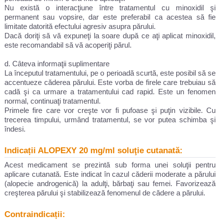
Nu există o interacţiune între tratamentul cu minoxidil şi
permanent sau vopsire, dar este preferabil ca acestea să fie
limitate datorită efectului agresiv asupra părului.
Dacă doriţi să vă expuneţi la soare după ce aţi aplicat minoxidil,
este recomandabil să vă acoperiţi părul.
d. Câteva informaţii suplimentare
La începutul tratamentului, pe o perioadă scurtă, este posibil să se
accentueze căderea părului. Este vorba de firele care trebuiau să
cadă şi ca urmare a tratamentului cad rapid. Este un fenomen
normal, continuaţi tratamentul.
Primele fire care vor creşte vor fi pufoase şi puţin vizibile. Cu
trecerea timpului, urmând tratamentul, se vor putea schimba şi
îndesi.
Indicații ALOPEXY 20 mg/ml soluţie cutanată:
Acest medicament se prezintă sub forma unei soluţii pentru
aplicare cutanată. Este indicat în cazul căderii moderate a părului
(alopecie androgenică) la adulţi, bărbaţi sau femei. Favorizează
creşterea părului şi stabilizează fenomenul de cădere a părului.
Contraindicații: