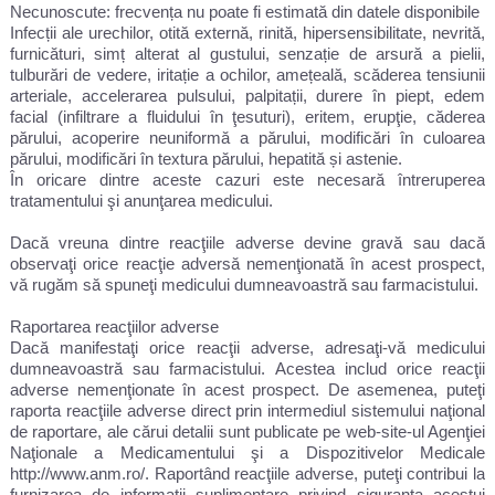
Necunoscute: frecvența nu poate fi estimată din datele disponibile
Infecții ale urechilor, otită externă, rinită, hipersensibilitate, nevrită,
furnicături, simț alterat al gustului, senzație de arsură a pielii,
tulburări de vedere, iritație a ochilor, amețeală, scăderea tensiunii
arteriale, accelerarea pulsului, palpitații, durere în piept, edem
facial (infiltrare a fluidului în ţesuturi), eritem, erupţie, căderea
părului, acoperire neuniformă a părului, modificări în culoarea
părului, modificări în textura părului, hepatită și astenie.
În oricare dintre aceste cazuri este necesară întreruperea
tratamentului şi anunţarea medicului.
Dacă vreuna dintre reacţiile adverse devine gravă sau dacă
observaţi orice reacţie adversă nemenţionată în acest prospect,
vă rugăm să spuneţi medicului dumneavoastră sau farmacistului.
Raportarea reacţiilor adverse
Dacă manifestaţi orice reacţii adverse, adresaţi-vă medicului
dumneavoastră sau farmacistului. Acestea includ orice reacţii
adverse nemenţionate în acest prospect. De asemenea, puteţi
raporta reacţiile adverse direct prin intermediul sistemului naţional
de raportare, ale cărui detalii sunt publicate pe web-site-ul Agenţiei
Naţionale a Medicamentului şi a Dispozitivelor Medicale
http://www.anm.ro/. Raportând reacţiile adverse, puteţi contribui la
furnizarea de informaţii suplimentare privind siguranţa acestui