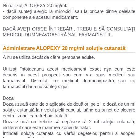
Nu utilizaţi ALOPEXY 20 mg/ml:
- dacă sunteţi alergic la minoxidil sau la oricare dintre celelalte
componente ale acestui medicament.
DACĂ AVEŢI ORICE ÎNTREBĂRI, TREBUIE SĂ CONSULTAŢI
MEDICUL DUMNEAVOASTRĂ SAU FARMACISTUL.
Administrare ALOPEXY 20 mg/ml soluţie cutanată:
A nu se utiliza decât de către persoane adulte.
Utilizaţi întotdeauna acest medicament exact aşa cum este
descris în acest prospect sau cum v-a spus medicul sau
farmacistul. Discutaţi cu medicul dumneavoastră sau cu
farmacistul dacă nu sunteţi sigur.
Doza
Doza uzuală este de o aplicaţie de două ori pe zi, o doză de un ml
soluţie cutanată la nivelul pielii capului, luând ca punct de plecare
centrul zonei care trebuie tratată.
Doza zilnică nu trebuie să depăşească 2 ml soluţie cutanată,
indiferent care este mărimea zonei de tratat.
Întindeţi soluţia cutanată cu vârful degetelor, pentru a acoperi