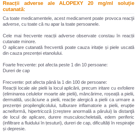
Reacții adverse ale ALOPEXY 20 mg/ml soluţie
cutanată:
Ca toate medicamentele, acest medicament poate provoca reacţii
adverse, cu toate că nu apar la toate persoanele.
Cele mai frecvente reacții adverse observate constau în reacții
cutanate minore.
O aplicare cutanată frecventă poate cauza iritație și piele uscată
din cauza prezenței etanolului.
Foarte frecvente: pot afecta peste 1 din 10 persoane:
Dureri de cap
Frecvente: pot afecta până la 1 din 100 de persoane:
Reacții locale ale pielii la locul aplicării, precum iritare cu exfoliere
(eliminarea celulelor moarte ale pielii), mâncărime, roșeață a pielii,
dermatită, uscăciune a pielii, reacție alergică a pielii ca urmare a
prezenței propilenglicolului, tulburare inflamatorie a pielii, erupție
acneiformă, hipertricoză (creștere anormală a părului) la distanţă
de locul de aplicare, durere musculoscheletală, edem periferic
(infiltrare a fluidului în țesuturi), dureri de cap, dificultăți în respiraţie
și depresie.