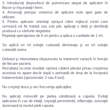
3. Introduceţi dispozitivul de pulverizare ataşat de aplicator în
flacon şi înşurubaţi-l ferm.
4. Amorsaţi pompa: sistemul de aplicare este apoi gata de
utilizare.
5. Pentru aplicare: orientaţi sprayul către mijlocul zonei care
urmează să fie tratată sau sub păr, apăsaţi o dată şi distribuiţi
produsul cu vârfurile degetelor.
Repetaţi operaţiunea de 6 ori pentru a aplica o cantitate de 1 ml.
Se aplică un ml soluţie cutanată dimineaţa şi un ml soluţie
cutanată seara.
Debutul şi intensitatea răspunsului la tratament variază în funcţie
de fiecare pacient.
Rezultatul nu este imediat: oprirea căderii părului şi/sau creşterea
acestuia nu apare decât după o perioadă de timp de la începutul
tratamentului (aproximativ 3 sau 4 luni).
Nu creşteţi doza şi nici frecvenţa aplicaţiilor.
Nu aplicaţi minoxidil pe pielea sănătoasă a capului. Evitaţi
aplicarea în caz de iritaţii, roşeaţă persistentă, inflamaţie, senzaţie
dureroasă la nivelul pielii capului.