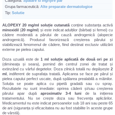
Categoria:
Spalare si ingrijire par
Grupa farmaceutică:
Alte preparate dermatologice
Tip:
Solutie
ALOPEXY 20 mg/ml soluție cutanată
conține substanța activă
minoxidil
(
20 mg/ml
) și este indicat adulților (bărbați și femei) cu
cădere moderată a părului de cauză androgenică (alopecie
androgenică). Produsul favorizează creșterea părului și
stabilizează fenomenul de cădere, fiind destinat exclusiv utilizării
externe pe pielea capului.
Doza uzuală este de
1 ml soluție aplicată de două ori pe zi
(dimineața și seara), pornind din centrul zonei de tratat și
extinzând cu vârful degetelor. Doza zilnică totală nu depășește
2
ml
, indiferent de suprafața tratată. Aplicarea se face pe părul și
pielea capului perfect uscate, după spălarea prealabilă a mâinilor.
Soluția se poate aplica cu pipetă gradată sau cu spray.
Rezultatele nu sunt imediate: oprirea căderii și/sau creșterea
părului apar după
aproximativ 3-4 luni
de la inițierea
tratamentului. Nu se crește doza sau frecvența aplicărilor.
Medicamentul nu este indicat persoanelor sub 18 ani sau peste 65
de ani (siguranța și eficacitatea nu au fost stabilite în aceste grupe
de vârstă).