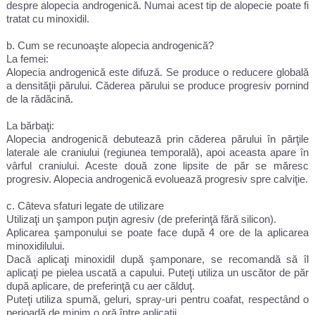
despre alopecia androgenică. Numai acest tip de alopecie poate fi
tratat cu minoxidil.
b. Cum se recunoaşte alopecia androgenică?
La femei:
Alopecia androgenică este difuză. Se produce o reducere globală
a densităţii părului. Căderea părului se produce progresiv pornind
de la rădăcină.
La bărbaţi:
Alopecia androgenică debutează prin căderea părului în părţile
laterale ale craniului (regiunea temporală), apoi aceasta apare în
vârful craniului. Aceste două zone lipsite de păr se măresc
progresiv. Alopecia androgenică evoluează progresiv spre calviţie.
c. Câteva sfaturi legate de utilizare
Utilizaţi un şampon puţin agresiv (de preferinţă fără silicon).
Aplicarea şamponului se poate face după 4 ore de la aplicarea
minoxidilului.
Dacă aplicaţi minoxidil după şamponare, se recomandă să îl
aplicaţi pe pielea uscată a capului. Puteţi utiliza un uscător de păr
după aplicare, de preferinţă cu aer călduţ.
Puteţi utiliza spumă, geluri, spray-uri pentru coafat, respectând o
perioadă de minim o oră între aplicaţii.