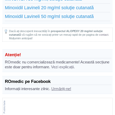
Minoxidil Lavineli 20 mg/ml soluţie cutanată
Minoxidil Lavineli 50 mg/ml soluţie cutanată
Dacă ați descoperit inexactități în
prospectul ALOPEXY 20 mg/ml soluţie
cutanată
vă rugăm să ne sesizați printr-un mesaj rapid de pe pagina de
contact
.
Mulțumim anticipat!
Atenție!
ROmedic nu comercializează medicamente! Această secțiune
este doar pentru informare.
Vezi explicații
.
ROmedic pe Facebook
Informații interesante zilnic.
Urmăriți-ne!