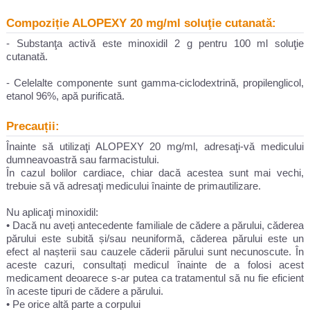
Compoziție ALOPEXY 20 mg/ml soluţie cutanată:
- Substanţa activă este minoxidil 2 g pentru 100 ml soluţie
cutanată.
- Celelalte componente sunt gamma-ciclodextrină, propilenglicol,
etanol 96%, apă purificată.
Precauții:
Înainte să utilizaţi ALOPEXY 20 mg/ml, adresaţi-vă medicului
dumneavoastră sau farmacistului.
În cazul bolilor cardiace, chiar dacă acestea sunt mai vechi,
trebuie să vă adresaţi medicului înainte de primautilizare.
Nu aplicaţi minoxidil:
• Dacă nu aveți antecedente familiale de cădere a părului, căderea
părului este subită și/sau neuniformă, căderea părului este un
efect al nașterii sau cauzele căderii părului sunt necunoscute. În
aceste cazuri, consultați medicul înainte de a folosi acest
medicament deoarece s-ar putea ca tratamentul să nu fie eficient
în aceste tipuri de cădere a părului.
• Pe orice altă parte a corpului