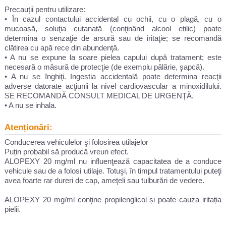
Precauții pentru utilizare:
• În cazul contactului accidental cu ochii, cu o plagă, cu o
mucoasă, soluţia cutanată (conţinând alcool etilic) poate
determina o senzaţie de arsură sau de iritaţie; se recomandă
clătirea cu apă rece din abundenţă.
• A nu se expune la soare pielea capului după tratament; este
necesară o măsură de protecţie (de exemplu pălărie, şapcă).
• A nu se înghiţi. Ingestia accidentală poate determina reacţii
adverse datorate acţiunii la nivel cardiovascular a minoxidilului.
SE RECOMANDĂ CONSULT MEDICAL DE URGENŢĂ.
• A nu se inhala.
Atenționări:
Conducerea vehiculelor şi folosirea utilajelor
Puțin probabil să producă vreun efect.
ALOPEXY 20 mg/ml nu influenţează capacitatea de a conduce
vehicule sau de a folosi utilaje. Totuşi, în timpul tratamentului puteţi
avea foarte rar dureri de cap, ameţeli sau tulburări de vedere.
ALOPEXY 20 mg/ml conţine propilenglicol și poate cauza iritația
pielii.