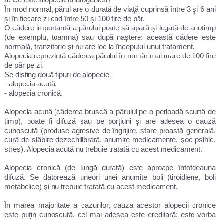
În mod normal, părul are o durată de viaţă cuprinsă între 3 şi 6 ani
şi în fiecare zi cad între 50 şi 100 fire de păr.
O cădere importantă a părului poate să apară şi legată de anotimp
(de exemplu, toamna) sau după naştere: această cădere este
normală, tranzitorie şi nu are loc la începutul unui tratament.
Alopecia reprezintă căderea părului în număr mai mare de 100 fire
de păr pe zi.
Se disting două tipuri de alopecie:
- alopecia acută,
- alopecia cronică.
Alopecia acută (căderea bruscă a părului pe o perioadă scurtă de
timp), poate fi difuză sau pe porţiuni şi are adesea o cauză
cunoscută (produse agresive de îngrijire, stare proastă generală,
cură de slăbire dezechilibrată, anumite medicamente, şoc psihic,
stres). Alopecia acută nu trebuie tratată cu acest medicament.
Alopecia cronică (de lungă durată) este aproape întotdeauna
difuză. Se datorează uneori unei anumite boli (tiroidiene, boli
metabolice) şi nu trebuie tratată cu acest medicament.
În marea majoritate a cazurilor, cauza acestor alopecii cronice
este puţin cunoscută, cel mai adesea este ereditară: este vorba