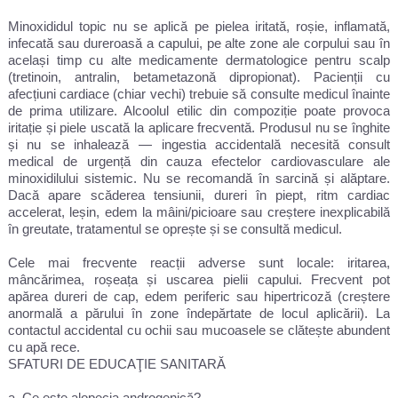
Minoxididul topic nu se aplică pe pielea iritată, roșie, inflamată,
infecată sau dureroasă a capului, pe alte zone ale corpului sau în
același timp cu alte medicamente dermatologice pentru scalp
(tretinoin, antralin, betametazonă dipropionat). Pacienții cu
afecțiuni cardiace (chiar vechi) trebuie să consulte medicul înainte
de prima utilizare. Alcoolul etilic din compoziție poate provoca
iritație și piele uscată la aplicare frecventă. Produsul nu se înghite
și nu se inhalează — ingestia accidentală necesită consult
medical de urgență din cauza efectelor cardiovasculare ale
minoxidilului sistemic. Nu se recomandă în sarcină și alăptare.
Dacă apare scăderea tensiunii, dureri în piept, ritm cardiac
accelerat, leșin, edem la mâini/picioare sau creștere inexplicabilă
în greutate, tratamentul se oprește și se consultă medicul.
Cele mai frecvente reacții adverse sunt locale: iritarea,
mâncărimea, roșeața și uscarea pielii capului. Frecvent pot
apărea dureri de cap, edem periferic sau hipertricoză (creștere
anormală a părului în zone îndepărtate de locul aplicării). La
contactul accidental cu ochii sau mucoasele se clătește abundent
cu apă rece.
SFATURI DE EDUCAŢIE SANITARĂ
a. Ce este alopecia androgenică?