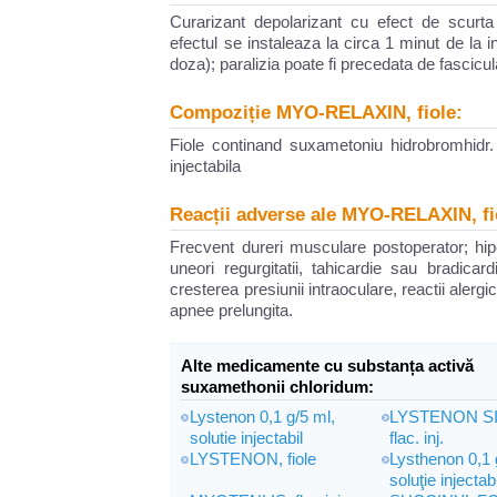
Curarizant depolarizant cu efect de scurta
efectul se instaleaza la circa 1 minut de la 
doza); paralizia poate fi precedata de fascicul
Compoziție MYO-RELAXIN, fiole:
Fiole continand suxametoniu hidrobromhidr
injectabila
Reacții adverse ale MYO-RELAXIN, fi
Frecvent dureri musculare postoperator; hipe
uneori regurgitatii, tahicardie sau bradicard
cresterea presiunii intraoculare, reactii alergi
apnee prelungita.
Alte medicamente cu substanța activă
suxamethonii chloridum:
Lystenon 0,1 g/5 ml,
LYSTENON S
solutie injectabil
flac. inj.
LYSTENON, fiole
Lysthenon 0,1 
soluţie injectab