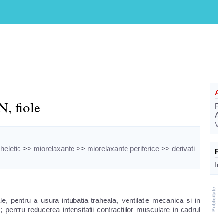
 fiole
V
m
heletic
>>
miorelaxante
>>
miorelaxante periferice
>>
derivati
I
, pentru a usura intubatia traheala, ventilatie mecanica si in
e; pentru reducerea intensitatii contractiilor musculare in cadrul