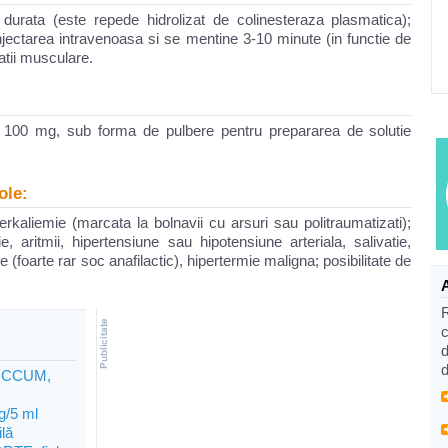
 durata (este repede hidrolizat de colinesteraza plasmatica);
injectarea intravenoasa si se mentine 3-10 minute (in functie de
atii musculare.
. 100 mg, sub forma de pulbere pentru prepararea de solutie
ole:
rkaliemie (marcata la bolnavii cu arsuri sau politraumatizati);
ie, aritmii, hipertensiune sau hipotensiune arteriala, salivatie,
ce (foarte rar soc anafilactic), hipertermie maligna; posibilitate de
c
d
d
ICCUM,
g/5 ml
ilă