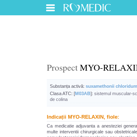
Prospect
MYO-RELAXIN,
Substanța activă:
suxamethonii chloridu
Clasa ATC: [
M03AB
]:
sistemul muscular-sc
de colina
Indicații MYO-RELAXIN, fiole:
Ca medicatie adjuvanta a anesteziei generale
multe interventii chirurgicale sau obstetrical