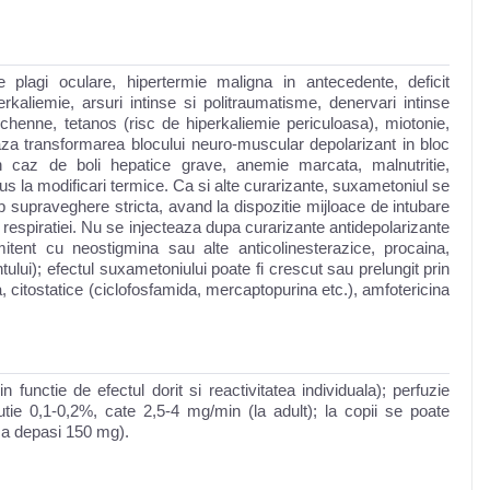
 plagi oculare, hipertermie maligna in antecedente, deficit
rkaliemie, arsuri intinse si politraumatisme, denervari intinse
uchenne, tetanos (risc de hiperkaliemie periculoasa), miotonie,
aza transformarea blocului neuro-muscular depolarizant in bloc
in caz de boli hepatice grave, anemie marcata, malnutritie,
us la modificari termice. Ca si alte curarizante, suxametoniul se
 supraveghere stricta, avand la dispozitie mijloace de intubare
 respiratiei. Nu se injecteaza dupa curarizante antidepolarizante
tent cu neostigmina sau alte anticolinesterazice, procaina,
ului); efectul suxametoniului poate fi crescut sau prelungit prin
a, citostatice (ciclofosfamida, mercaptopurina etc.), amfotericina
n functie de efectul dorit si reactivitatea individuala); perfuzie
utie 0,1-0,2%, cate 2,5-4 mg/min (la adult); la copii se poate
a a depasi 150 mg).