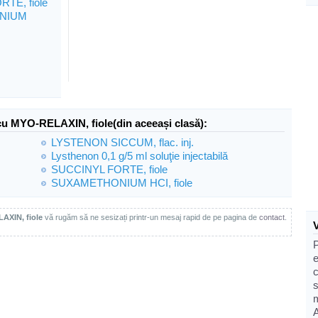
TE, fiole
NIUM
cu MYO-RELAXIN, fiole(din aceeași clasă):
LYSTENON SICCUM, flac. inj.
Lysthenon 0,1 g/5 ml soluţie injectabilă
SUCCINYL FORTE, fiole
SUXAMETHONIUM HCI, fiole
AXIN, fiole
vă rugăm să ne sesizați printr-un mesaj rapid de pe pagina de
contact
.
e