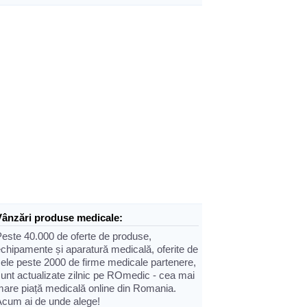
Vânzări produse medicale:
Peste 40.000 de oferte de produse,
chipamente și aparatură medicală, oferite de
cele peste 2000 de firme medicale partenere,
sunt actualizate zilnic pe ROmedic - cea mai
mare piață medicală online din Romania.
Acum ai de unde alege!