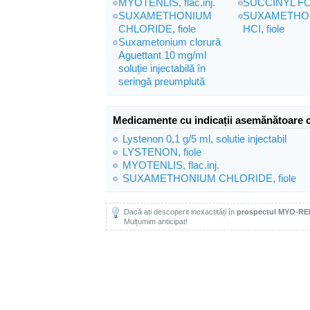
MYOTENLIS, flac.inj.
SUCCINYL FOR
SUXAMETHONIUM
SUXAMETHO
CHLORIDE, fiole
HCI, fiole
Suxametonium clorură
Aguettant 10 mg/ml
soluție injectabilă în
seringă preumplută
Medicamente cu indicații asemănătoare 
Lystenon 0,1 g/5 ml, solutie injectabil
LYSTENON, fiole
MYOTENLIS, flac.inj.
SUXAMETHONIUM CHLORIDE, fiole
Dacă ați descoperit inexactități în
prospectul MYO-REL
Mulțumim anticipat!