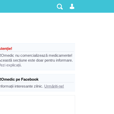
Atenție!
ROmedic nu comercializează medicamente!
Această secțiune este doar pentru informare.
ezi explicații
.
ROmedic pe Facebook
nformații interesante zilnic.
Urmăriți-ne!