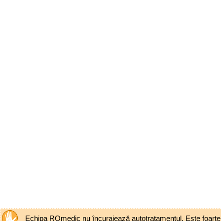
Echipa ROmedic nu încurajează autotratamentul. Este foarte pe