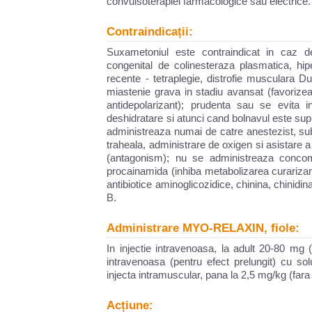
convulsoterapiei farmacologice sau electrice.
Contraindicații:
Suxametoniul este contraindicat in caz de
congenital de colinesteraza plasmatica, hipe
recente - tetraplegie, distrofie musculara D
miastenie grava in stadiu avansat (favorize
antidepolarizant); prudenta sau se evita 
deshidratare si atunci cand bolnavul este sup
administreaza numai de catre anestezist, sub
traheala, administrare de oxigen si asistare a
(antagonism); nu se administreaza concomi
procainamida (inhiba metabolizarea curarizant
antibiotice aminoglicozidice, chinina, chinidin
B.
Administrare MYO-RELAXIN, fiole:
In injectie intravenoasa, la adult 20-80 mg (i
intravenoasa (pentru efect prelungit) cu sol
injecta intramuscular, pana la 2,5 mg/kg (far
Acțiune: