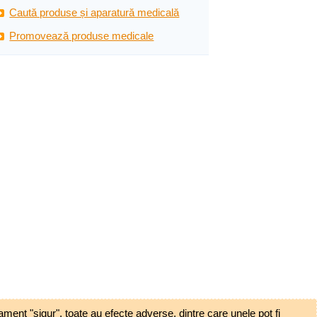
Caută produse și aparatură medicală
Promovează produse medicale
ent "sigur", toate au efecte adverse, dintre care unele pot fi