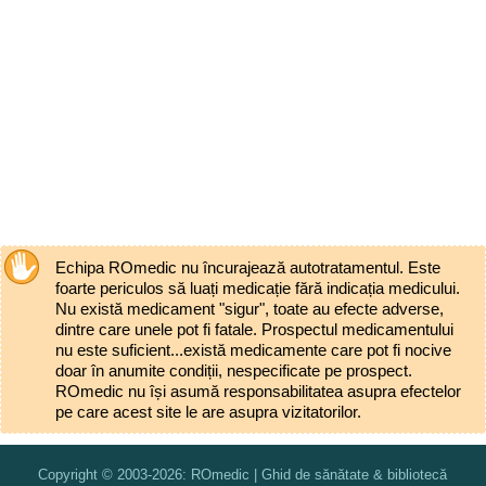
Echipa ROmedic nu încurajează autotratamentul. Este
foarte periculos să luați medicație fără indicația medicului.
Nu există medicament "sigur", toate au efecte adverse,
dintre care unele pot fi fatale. Prospectul medicamentului
nu este suficient...există medicamente care pot fi nocive
doar în anumite condiții, nespecificate pe prospect.
ROmedic nu își asumă responsabilitatea asupra efectelor
pe care acest site le are asupra vizitatorilor.
Copyright © 2003-2026: ROmedic | Ghid de sănătate & bibliotecă