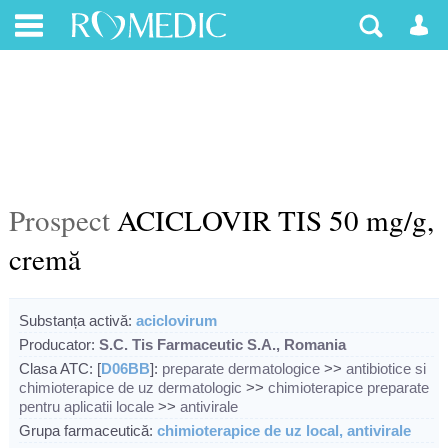
Prospect
ACICLOVIR TIS 50 mg/g,
cremă
Substanța activă:
aciclovirum
Producator:
S.C. Tis Farmaceutic S.A., Romania
Clasa ATC: [
D06BB
]:
preparate dermatologice
>>
antibiotice si
chimioterapice de uz dermatologic
>>
chimioterapice preparate
pentru aplicatii locale
>>
antivirale
Grupa farmaceutică:
chimioterapice de uz local, antivirale