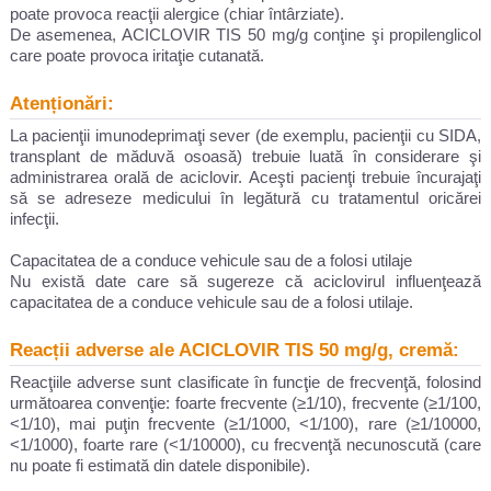
poate provoca reacţii alergice (chiar întârziate).
De asemenea, ACICLOVIR TIS 50 mg/g conţine şi propilenglicol
care poate provoca iritaţie cutanată.
Atenționări:
La pacienţii imunodeprimaţi sever (de exemplu, pacienţii cu SIDA,
transplant de măduvă osoasă) trebuie luată în considerare şi
administrarea orală de aciclovir. Aceşti pacienţi trebuie încurajaţi
să se adreseze medicului în legătură cu tratamentul oricărei
infecţii.
Capacitatea de a conduce vehicule sau de a folosi utilaje
Nu există date care să sugereze că aciclovirul influenţează
capacitatea de a conduce vehicule sau de a folosi utilaje.
Reacții adverse ale ACICLOVIR TIS 50 mg/g, cremă:
Reacţiile adverse sunt clasificate în funcţie de frecvenţă, folosind
următoarea convenţie: foarte frecvente (≥1/10), frecvente (≥1/100,
<1/10), mai puţin frecvente (≥1/1000, <1/100), rare (≥1/10000,
<1/1000), foarte rare (<1/10000), cu frecvenţă necunoscută (care
nu poate fi estimată din datele disponibile).