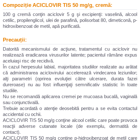
Compoziție ACICLOVIR TIS 50 mg/g, cremă:
100 g cremă conţin aciclovir 5 g şi excipienţi: vaselină, alcool
cetilic, propilenglicol, ulei de parafină, polisorbat 80, dimeticonă, p-
hidroxibenzoat de metil, apă purificată.
Precauții:
Datorită mecanismului de acţiune, tratamentul cu aciclovir nu
realizează eradicarea virusurilor latente; pacientul rămâne expus
aceluiaşi risc de recidivă.
În cazul herpesului labial, majoritatea studiilor realizate au arătat
că administrarea aciclovirului accelerează vindecarea leziunilor;
alţi parametri (oprirea evoluţiei către ulcerare, durata fazei
dureroase) nu au fost influenţaţi semnificativ statistic în toate
studiile.
Nu se recomandă aplicarea cremei pe mucoasa bucală, vaginală
sau conjunctivală.
Trebuie acordată o atenţie deosebită pentru a se evita contactul
accidental cu ochii.
ACICLOVIR TIS 50 mg/g conţine alcool cetilic care poate provoca
reacţii adverse cutanate locale (de exemplu, dermatită de
contact).
ACICLOVIR TIS 50 mg/g conţine p-hidroxibenzoat de metil care