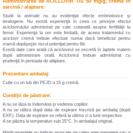
Administrarea de ACICLOVIR TIS 50 mg/g, cremă în
sarcină / alaptare:
Studii la animale nu au evidenţiat efecte embriotoxice şi
teratogene. Nu există experienţă în ceea ce priveşte efectul
aciclovirulului administrat pe cale cutanată asupra fertilităţii la
femei. Experienţa la om este limitată, de aceea tratamentul cu
aciclovir cremă trebuie efectuat numai dacă beneficiul pentru
mamă depăşeşte riscul potenţial pentru făt.
Există date care arată că aciclovirul se excretă în laptele matern
după administrare orală. Aciclovirul trebuie administrat cu
prudenţă în perioada de alăptare.
Prezentare ambalaj:
Cutie cu un tub din PEJD a 15 g cremă.
Condiții de păstrare:
A nu se lăsa la îndemâna şi vederea copiilor.
A nu se utiliza după data de expirare înscrisă pe ambalaj (după
EXP.). Data de expirare se referă la ultima zi a lunii respective.
A se păstra la temperaturi sub 25°C, în ambalajul original.
Medicamentele nu trebuie aruncate pe calea apei menajere sau a