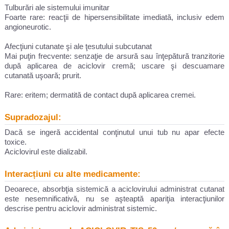
Tulburări ale sistemului imunitar
Foarte rare: reacţii de hipersensibilitate imediată, inclusiv edem
angioneurotic.
Afecţiuni cutanate şi ale ţesutului subcutanat
Mai puţin frecvente: senzaţie de arsură sau înţepătură tranzitorie
după aplicarea de aciclovir cremă; uscare şi descuamare
cutanată uşoară; prurit.
Rare: eritem; dermatită de contact după aplicarea cremei.
Supradozajul:
Dacă se ingeră accidental conţinutul unui tub nu apar efecte
toxice.
Aciclovirul este dializabil.
Interacțiuni cu alte medicamente:
Deoarece, absorbţia sistemică a aciclovirului administrat cutanat
este nesemnificativă, nu se aşteaptă apariţia interacţiunilor
descrise pentru aciclovir administrat sistemic.