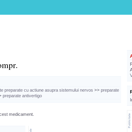
mpr.
V
lte preparate cu actiune asupra sistemului nervos
>>
preparate
>
preparate antivertigo
I
 acest medicament.