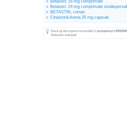
Betaserc 16 mg comprimate
Betaserc 24 mg comprimate orodispersab
BETASTIN, compr.
Cinarizină Arena 25 mg capsule
Dacă ați descoperit inexactități în
prospectul CEREBR
Mulțumim anticipat!