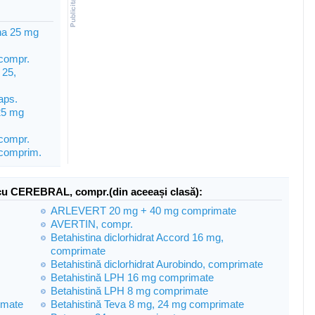
na 25 mg
compr.
25,
aps.
5 mg
ompr.
omprim.
cu CEREBRAL, compr.(din aceeași clasă):
ARLEVERT 20 mg + 40 mg comprimate
AVERTIN, compr.
Betahistina diclorhidrat Accord 16 mg,
comprimate
Betahistină diclorhidrat Aurobindo, comprimate
Betahistină LPH 16 mg comprimate
Betahistină LPH 8 mg comprimate
imate
Betahistină Teva 8 mg, 24 mg comprimate