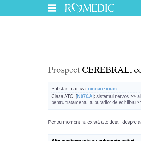
Prospect
CEREBRAL, co
Substanța activă:
cinnarizinum
Clasa ATC: [
N07CA
]:
sistemul nervos
>>
a
pentru tratamentul tulburarilor de echilibru
>
Pentru moment nu există alte detalii despre
Alte medicamente cu substanța activă