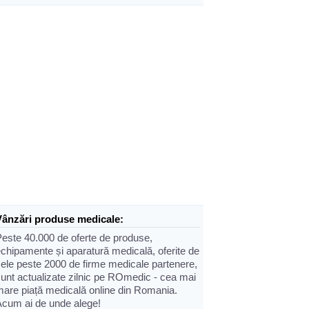
Vânzări produse medicale:
Peste 40.000 de oferte de produse,
chipamente și aparatură medicală, oferite de
cele peste 2000 de firme medicale partenere,
sunt actualizate zilnic pe ROmedic - cea mai
mare piață medicală online din Romania.
Acum ai de unde alege!