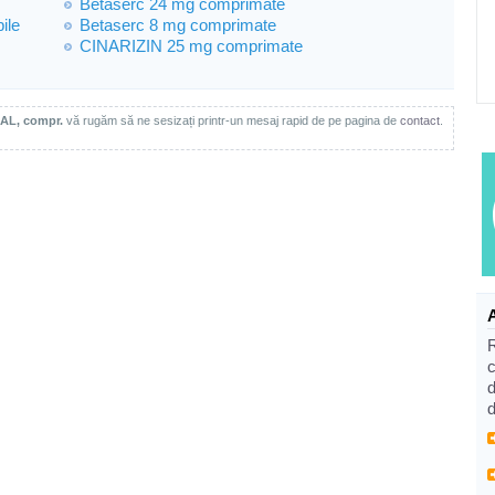
Betaserc 24 mg comprimate
ile
Betaserc 8 mg comprimate
CINARIZIN 25 mg comprimate
AL, compr.
vă rugăm să ne sesizați printr-un mesaj rapid de pe pagina de
contact
.
c
d
d