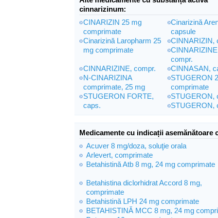
cinnarizinum:
CINARIZIN 25 mg
Cinarizină Are
comprimate
capsule
Cinarizină Laropharm 25
CINNARIZIN, 
mg comprimate
CINNARIZINE 
compr.
CINNARIZINE, compr.
CINNASAN, c
N-CINARIZINA
STUGERON 2
comprimate, 25 mg
comprimate
STUGERON FORTE,
STUGERON, c
caps.
STUGERON, c
Medicamente cu indicații asemănătoare 
Acuver 8 mg/doza, soluţie orala
Arlevert, comprimate
Betahistină Atb 8 mg, 24 mg comprimate
Betahistina diclorhidrat Accord 8 mg,
comprimate
Betahistină LPH 24 mg comprimate
BETAHISTINĂ MCC 8 mg, 24 mg compr