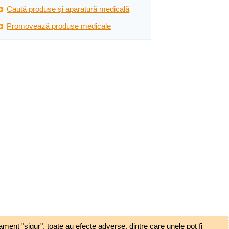
Caută produse și aparatură medicală
Promovează produse medicale
ent "sigur", toate au efecte adverse, dintre care unele pot fi