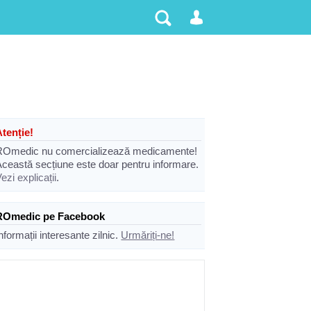
Atenție!
ROmedic nu comercializează medicamente!
Această secțiune este doar pentru informare.
ezi explicații
.
ROmedic pe Facebook
nformații interesante zilnic.
Urmăriți-ne!