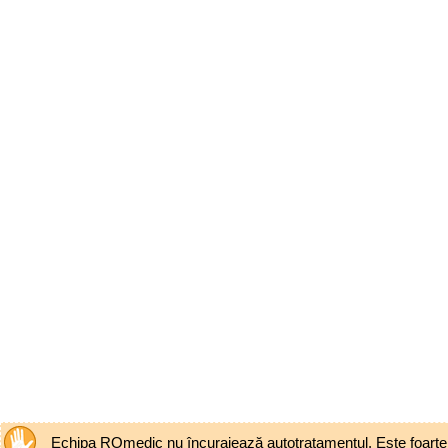
Echipa ROmedic nu încurajează autotratamentul. Este foarte pe