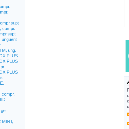
ompr.
mpr.
ompr.supt
 compr.
pr.supt
unguent
.
M, ung.
OX PLUS
OX PLUS
pr.
OX PLUS
r.
E,
 compr.
c
ID,
d
d
gel
 MINT,