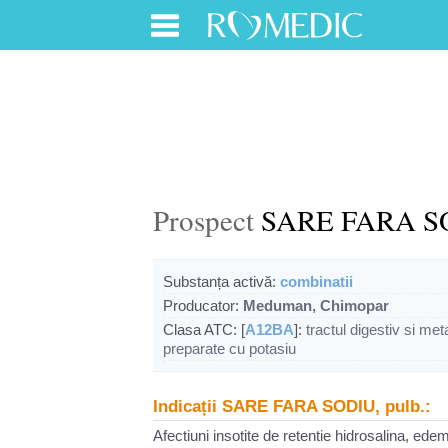
Prospect
SARE FARA SO
Substanța activă:
combinatii
Producator:
Meduman, Chimopar
Clasa ATC: [
A12BA
]:
tractul digestiv si me
preparate cu potasiu
Indicații SARE FARA SODIU, pulb.:
Afectiuni insotite de retentie hidrosalina, ede