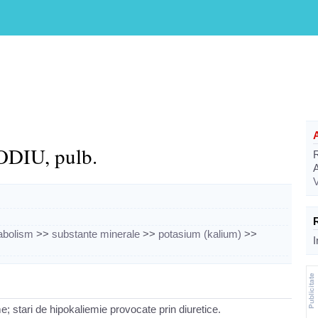
DIU, pulb.
V
tabolism
>>
substante minerale
>>
potasium (kalium)
>>
I
me; stari de hipokaliemie provocate prin diuretice.