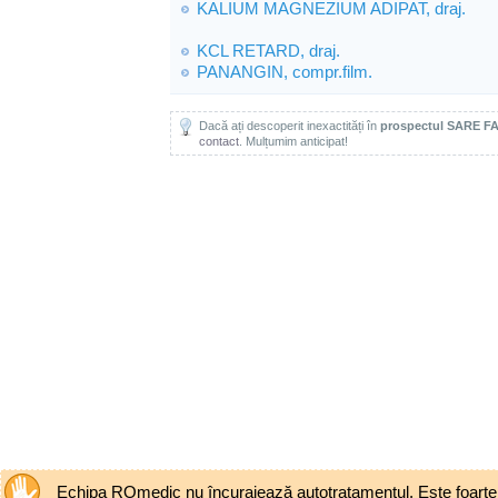
KALIUM MAGNEZIUM ADIPAT, draj.
KCL RETARD, draj.
PANANGIN, compr.film.
Dacă ați descoperit inexactități în
prospectul SARE F
contact
. Mulțumim anticipat!
Echipa ROmedic nu încurajează autotratamentul. Este foarte pe