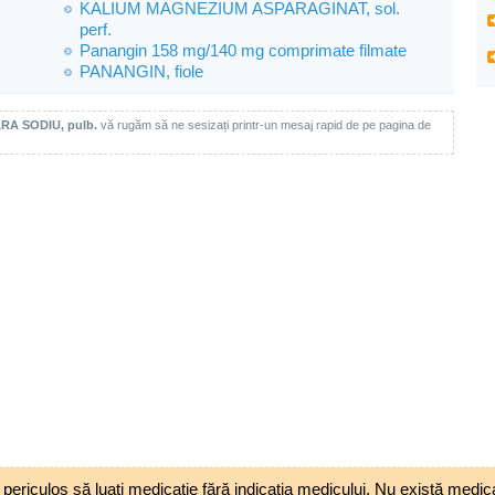
KALIUM MAGNEZIUM ASPARAGINAT, sol.
perf.
Panangin 158 mg/140 mg comprimate filmate
PANANGIN, fiole
ARA SODIU, pulb.
vă rugăm să ne sesizați printr-un mesaj rapid de pe pagina de
riculos să luați medicație fără indicația medicului. Nu există medicam