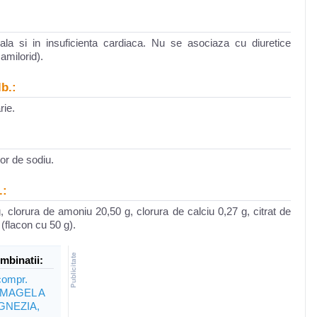
nala si in insuficienta cardiaca. Nu se asociaza cu diuretice
amilorid).
b.:
rie.
lor de sodiu.
.:
 clorura de amoniu 20,50 g, clorura de calciu 0,27 g, citrat de
 (flacon cu 50 g).
mbinatii:
ompr.
LMAGEL A
GNEZIA,