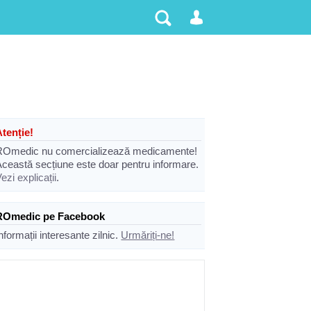
Atenție!
ROmedic nu comercializează medicamente!
Această secțiune este doar pentru informare.
ezi explicații
.
ROmedic pe Facebook
nformații interesante zilnic.
Urmăriți-ne!