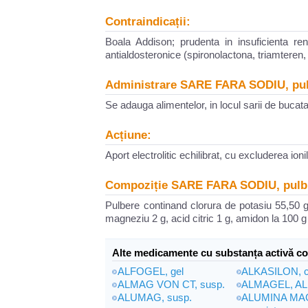
Contraindicații:
Boala Addison; prudenta in insuficienta re
antialdosteronice (spironolactona, triamteren, 
Administrare SARE FARA SODIU, pul
Se adauga alimentelor, in locul sarii de bucata
Acțiune:
Aport electrolitic echilibrat, cu excluderea ioni
Compoziție SARE FARA SODIU, pulb
Pulbere continand clorura de potasiu 55,50 g,
magneziu 2 g, acid citric 1 g, amidon la 100 g
Alte medicamente cu substanța activă co
ALFOGEL, gel
ALKASILON, c
ALMAG VON CT, susp.
ALMAGEL, A
ALUMAG, susp.
ALUMINA MA