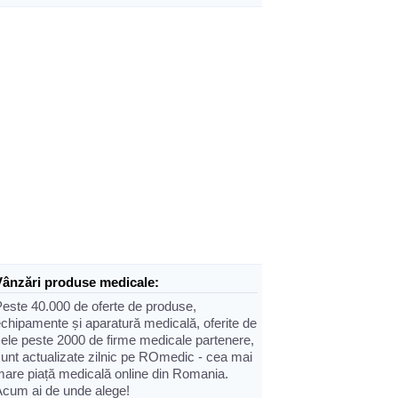
Vânzări produse medicale:
Peste 40.000 de oferte de produse,
chipamente și aparatură medicală, oferite de
cele peste 2000 de firme medicale partenere,
sunt actualizate zilnic pe ROmedic - cea mai
mare piață medicală online din Romania.
Acum ai de unde alege!