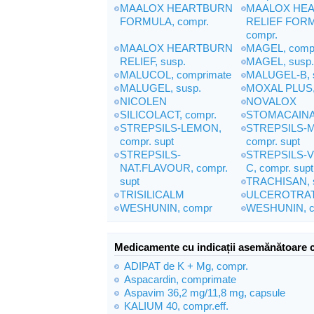
MAALOX HEARTBURN
MAALOX HE
FORMULA, compr.
RELIEF FOR
compr.
MAALOX HEARTBURN
MAGEL, comp
RELIEF, susp.
MAGEL, susp
MALUCOL, comprimate
MALUGEL-B, 
MALUGEL, susp.
MOXAL PLUS, s
NICOLEN
NOVALOX
SILICOLACT, compr.
STOMACAINA,
STREPSILS-LEMON,
STREPSILS-
compr. supt
compr. supt
STREPSILS-
STREPSILS-V
NAT.FLAVOUR, compr.
C, compr. supt
supt
TRACHISAN, s
TRISILICALM
ULCEROTRA
WESHUNIN, compr
WESHUNIN, c
Medicamente cu indicații asemănătoare 
ADIPAT de K + Mg, compr.
Aspacardin, comprimate
Aspavim 36,2 mg/11,8 mg, capsule
KALIUM 40, compr.eff.