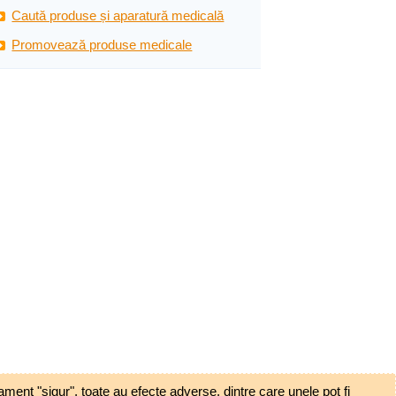
Caută produse și aparatură medicală
Promovează produse medicale
ent "sigur", toate au efecte adverse, dintre care unele pot fi