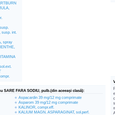
ARTBURN
MULA,
r.
.
susp.
usp. int.
 spray
MENTHE,
ITAMINA
ol.ext.
T
ompr.
cu SARE FARA SODIU, pulb.(din aceeași clasă):
e
Aspacardin 39 mg/12 mg comprimate
Asparom 39 mg/12 mg comprimate
KALINOR, compr.eff.
KALIUM MAGN. ASPARAGINAT, sol.perf.