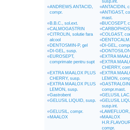
susp.int.
ANDREWS ANTACID,
ANTACIDIN, c
compr.
ANTIGAST, co
mast.
B.B.C., sol.ext.
BUCOSEPT, c
CALMOGASTRIN
CARBOPHOS,
CITROLIN, solutie fara
COLGAST, com
alcool
DENTOCALM, 
DENTOSMIN-P, gel
DI-GEL, compr
DI-GEL, susp.
DONTOSILON 
EUROSEPT,
EXTRA MAAL
comprimate pentru supt
EXTRA MAAL
CHERRY, com
EXTRA MAALOX PLUS
EXTRA MAAL
CHERRY, susp.
LEMON, comp
EXTRA MAALOX PLUS
GASTRALGIN
LEMON, susp.
compr.mast.
Gastrobent
GELUSIL LAC,
GELUSIL LIQUID, susp.
GELUSIL LIQU
susp.int.
GELUSIL, compr.
LAWEFLUOR, 
MAALOX
MAALOX
H.R.FLAVOUR
compr.