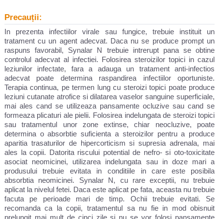
Precauții:
In prezenta infectiilor virale sau fungice, trebuie instituit un
tratament cu un agent adecvat. Daca nu se produce prompt un
raspuns favorabil, Synalar N trebuie intrerupt pana se obtine
controlul adecvat al infectiei. Folosirea steroizilor topici in cazul
leziunilor infectate, fara a adauga un tratament anti-infectios
adecvat poate determina raspandirea infectiilor oportuniste.
Terapia continua, pe termen lung cu steroizi topici poate produce
leziuni cutanate atrofice si dilatarea vaselor sanguine superficiale,
mai ales cand se utilizeaza pansamente ocluzive sau cand se
formeaza plicaturi ale pielii. Folosirea indelungata de steroizi topici
sau tratamentul unor zone extinse, chiar neocluzive, poate
determina o absorbtie suficienta a steroizilor pentru a produce
aparitia trasaturilor de hipercorticism si supresia adrenala, mai
ales la copii. Datorita riscului potential de nefro- si oto-toxicitate
asociat neomicinei, utilizarea indelungata sau in doze mari a
produsului trebuie evitata in conditiile in care este posibila
absorbtia neomicinei. Synalar N, cu rare exceptii, nu trebuie
aplicat la nivelul fetei. Daca este aplicat pe fata, aceasta nu trebuie
facuta pe perioade mari de timp. Ochii trebuie evitati. Se
recomanda ca la copii, tratamentul sa nu fie in mod obisnuit
prelungit mai mult de cinci zile si nu se vor folosi pansamente