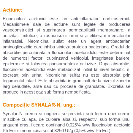
Acțiune:
Fluocinolon acetonid este un anti-inflamator corticosteroid.
Mecanismele sale de actiune sunt legate de producerea
vasoconstrictiei si suprimarea permeabilitatii membranare, a
activitatii mitotice, a raspunsului imun si a eliberarii mediatorilor
inflamatiei. Neomicina sulfat este un agent antibacterian
aminoglicozidic care inhiba sinteza proteica bacteriana. Gradul de
absorbtie percutanata a fluocinolon acetonidului este determinat
de numerosi factori cuprinzand vehicolul, integritatea barierei
epidermice si folosirea pansamentelor ocluzive. Dupa absorbtie,
fluocinolon acetonidul este metabolizat initial la nivel hepatic si
excretat prin urina. Neomicina sulfat nu este absorbita prin
tegumentul intact. Este absorbita in grad inalt de la nivelul zonelor
larg denudate, arse sau cu procese de granulatie. Excretia se
produce in acest caz sub forma nemodificata.
Compoziție SYNALAR-N, ung.:
Synalar N crema si unguent se prezinta sub forma unei creme
miscibile cu apa, de culoare alba si, respectiv, sub forma unui
unguent gras, fiecare continand 0,025% w/w fluocinolon acetonid
Ph Eur si neomicina sulfat 3250 UI/g (0,5% w/w Ph Eur).