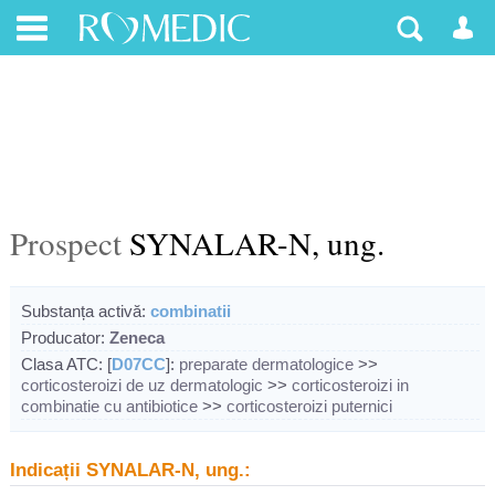
Prospect
SYNALAR-N, ung.
Substanța activă:
combinatii
Producator:
Zeneca
Clasa ATC: [
D07CC
]:
preparate dermatologice
>>
corticosteroizi de uz dermatologic
>>
corticosteroizi in
combinatie cu antibiotice
>>
corticosteroizi puternici
Indicații SYNALAR-N, ung.: