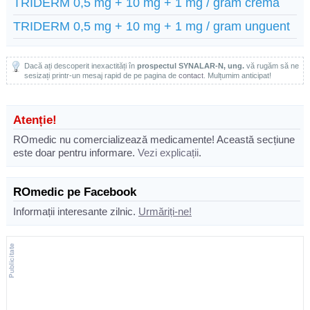
TRIDERM 0,5 mg + 10 mg + 1 mg / gram cremă
TRIDERM 0,5 mg + 10 mg + 1 mg / gram unguent
Dacă ați descoperit inexactități în
prospectul SYNALAR-N, ung.
vă rugăm să ne
sesizați printr-un mesaj rapid de pe pagina de
contact
. Mulțumim anticipat!
Atenție!
ROmedic nu comercializează medicamente! Această secțiune
este doar pentru informare.
Vezi explicații
.
ROmedic pe Facebook
Informații interesante zilnic.
Urmăriți-ne!