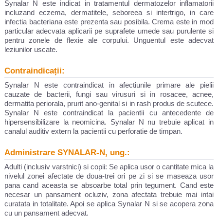
Synalar N este indicat in tratamentul dermatozelor inflamatorii
incluzand eczema, dermatitele, seboreea si intertrigo, in care
infectia bacteriana este prezenta sau posibila. Crema este in mod
particular adecvata aplicarii pe suprafete umede sau purulente si
pentru zonele de flexie ale corpului. Unguentul este adecvat
leziunilor uscate.
Contraindicații:
Synalar N este contraindicat in afectiunile primare ale pielii
cauzate de bacterii, fungi sau virusuri si in rosacee, acnee,
dermatita periorala, prurit ano-genital si in rash produs de scutece.
Synalar N este contraindicat la pacientii cu antecedente de
hipersensibilizare la neomicina. Synalar N nu trebuie aplicat in
canalul auditiv extern la pacientii cu perforatie de timpan.
Administrare SYNALAR-N, ung.:
Adulti (inclusiv varstnici) si copii: Se aplica usor o cantitate mica la
nivelul zonei afectate de doua-trei ori pe zi si se maseaza usor
pana cand aceasta se absoarbe total prin tegument. Cand este
necesar un pansament ocluziv, zona afectata trebuie mai intai
curatata in totalitate. Apoi se aplica Synalar N si se acopera zona
cu un pansament adecvat.