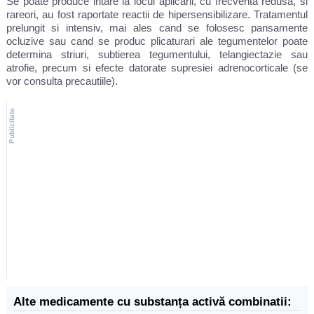
Se poate produce iritare la locul aplicarii, cu frecventa redusa, si
rareori, au fost raportate reactii de hipersensibilizare. Tratamentul
prelungit si intensiv, mai ales cand se folosesc pansamente
ocluzive sau cand se produc plicaturari ale tegumentelor poate
determina striuri, subtierea tegumentului, telangiectazie sau
atrofie, precum si efecte datorate supresiei adrenocorticale (se
vor consulta precautiile).
Alte medicamente cu substanța activă combinatii: