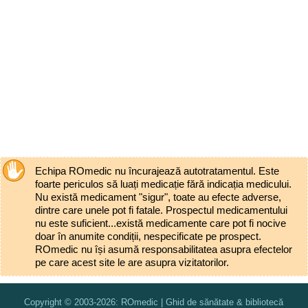
Echipa ROmedic nu încurajează autotratamentul. Este
foarte periculos să luați medicație fără indicația medicului.
Nu există medicament "sigur", toate au efecte adverse,
dintre care unele pot fi fatale. Prospectul medicamentului
nu este suficient...există medicamente care pot fi nocive
doar în anumite condiții, nespecificate pe prospect.
ROmedic nu își asumă responsabilitatea asupra efectelor
pe care acest site le are asupra vizitatorilor.
Copyright © 2003-2026: ROmedic | Ghid de sănătate & bibliotecă