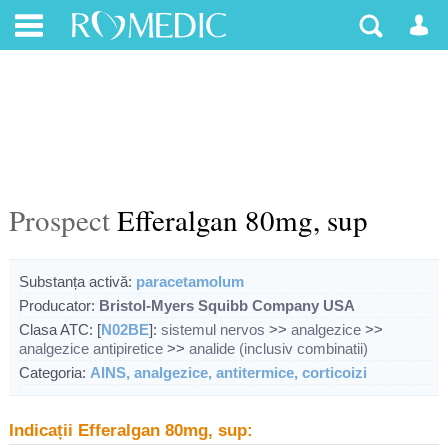
Prospect
Efferalgan 80mg, sup
Substanța activă:
paracetamolum
Producator:
Bristol-Myers Squibb Company USA
Clasa ATC: [
N02BE
]:
sistemul nervos
>>
analgezice
>>
analgezice antipiretice
>>
analide (inclusiv combinatii)
Categoria:
AINS, analgezice, antitermice, corticoizi
Indicații Efferalgan 80mg, sup: