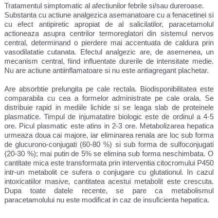
Tratamentul simptomatic al afectiunilor febrile si/sau dureroase.
Substanta cu actiune analgezica asemanatoare cu a fenacetinei si
cu efect antipiretic apropiat de al salicilatilor, paracetamolul
actioneaza asupra centrilor termoreglatori din sistemul nervos
central, determinand o pierdere mai accentuata de caldura prin
vasodilatatie cutanata. Efectul analgezic are, de asemenea, un
mecanism central, fiind influentate durerile de intensitate medie.
Nu are actiune antiinflamatoare si nu este antiagregant plachetar.
Are absorbtie prelungita pe cale rectala. Biodisponibilitatea este
comparabila cu cea a formelor administrate pe cale orala. Se
distribuie rapid in mediile lichide si se leaga slab de proteinele
plasmatice. Timpul de injumatatire biologic este de ordinul a 4-5
ore. Picul plasmatic este atins in 2-3 ore. Metabolizarea hepatica
urmeaza doua cai majore, iar eliminarea renala are loc sub forma
de glucurono-conjugati (60-80 %) si sub forma de sulfoconjugati
(20-30 %); mai putin de 5% se elimina sub forma neschimbata. O
cantitate mica este transformata prin interventia citocromului P450
intr-un metabolit ce sufera o conjugare cu glutationul. In cazul
intoxicatiilor masive, cantitatea acestui metabolit este crescuta.
Dupa toate datele recente, se pare ca metabolismul
paracetamolului nu este modificat in caz de insuficienta hepatica.