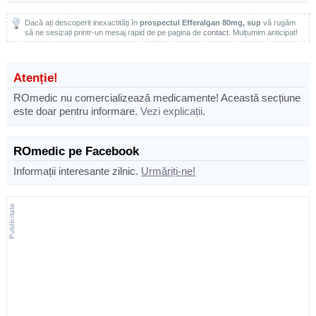
Dacă ați descoperit inexactități în
prospectul Efferalgan 80mg, sup
vă rugăm
să ne sesizați printr-un mesaj rapid de pe pagina de
contact
. Mulțumim anticipat!
Atenție!
ROmedic nu comercializează medicamente! Această secțiune
este doar pentru informare.
Vezi explicații
.
ROmedic pe Facebook
Informații interesante zilnic.
Urmăriți-ne!