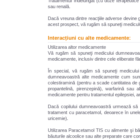
Tratamentul îndelungat (cu doze terapeutice
sau renală.
Dacă vreuna dintre reacţiile adverse devine 
acest prospect, vă rugăm să spuneţi medicul
Interacțiuni cu alte medicamente:
Utilizarea altor medicamente
Vă rugăm să spuneţi medicului dumneavoastr
medicamente, inclusiv dintre cele eliberate fă
În special, vă rugăm să spuneţi medicului 
dumneavoastră alte medicamente cum sunt:
colestiramină (pentru a scade cantitatea de 
propantelină, pirenzepină), warfarină sau 
medicamente pentru tratamentul epilepsiei, an
Dacă copilului dumneavoastră urmează să i
tratament cu paracetamol, deoarece în unele
uricemie).
Utilizarea Paracetamol TIS cu alimente şi bău
băuturile alcoolice sau alte preparate care con