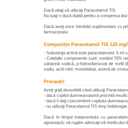
Dacă uitaţi să utilizaţi Paracetamol TIS
Nu luaţi o doză dublă pentru a compensa doza
Dacă aveţi orice întrebări suplimentare cu p
farmacistului.
Compoziție Paracetamol TIS 120 mg/5
- Substanţa activă este paracetamolul. 5 ml s
- Celelalte componente sunt: sorbitol 70% necr
zaharină sodică, p-hidroxibenzoat de metil (
sodiu, acid citric monohidrat, aromă de zmeur
Precauții:
Aveţi grijă deosebită când utilizaţi Paracetam
- dacă copilul dumneavoastră prezintă insufic
- dacă îi daţi concomitent copilului dumneav
- nu utilizaţi Paracetamol TIS timp îndelungat.
Dacă în timpul tratamentului cu paracetam
agravează, vă rugăm adresaţi-vă medicului 