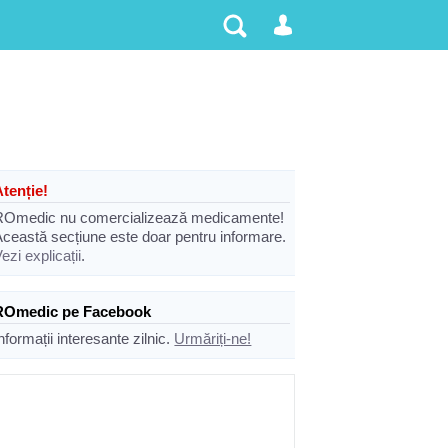
Atenție!
ROmedic nu comercializează medicamente!
Această secțiune este doar pentru informare.
ezi explicații
.
ROmedic pe Facebook
nformații interesante zilnic.
Urmăriți-ne!