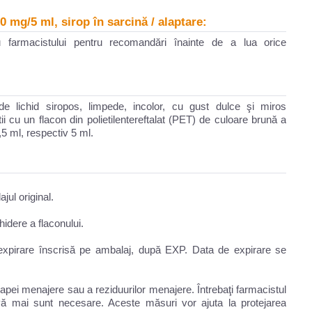
 mg/5 ml, sirop în sarcină / alaptare:
 farmacistului pentru recomandări înainte de a lua orice
 lichid siropos, limpede, incolor, cu gust dulce şi miros
i cu un flacon din polietilentereftalat (PET) de culoare brună a
,5 ml, respectiv 5 ml.
jul original.
idere a flaconului.
expirare înscrisă pe ambalaj, după EXP. Data de expirare se
pei menajere sau a reziduurilor menajere. Întrebaţi farmacistul
ă mai sunt necesare. Aceste măsuri vor ajuta la protejarea