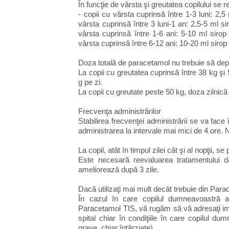
În funcţie de vârsta şi greutatea copilului s
- copii cu vârsta cuprinsă între 1-3 luni: 2,
vârsta cuprinsă între 3 luni-1 an: 2,5-5 ml s
vârsta cuprinsă între 1-6 ani: 5-10 ml siro
vârsta cuprinsă între 6-12 ani: 10-20 ml siro
Doza totală de paracetamol nu trebuie să dep
La copii cu greutatea cuprinsă între 38 kg ş
g pe zi.
La copii cu greutate peste 50 kg, doza zilnic
Frecvenţa administrărilor
Stabilirea frecvenţei administrării se va face
administrarea la intervale mai mici de 4 ore. 
La copil, atât în timpul zilei cât şi al nopţii, s
Este necesară reevaluarea tratamentului 
ameliorează după 3 zile.
Dacă utilizaţi mai mult decât trebuie din Par
În cazul în care copilul dumneavoastră a
Paracetamol TIS, vă rugăm să vă adresaţi im
spital chiar în condiţiile în care copilul du
grave, chiar întârziate).