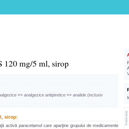
S 120 mg/5 ml, sirop
V
nalgezice
>>
analgezice antipiretice
>>
analide (inclusiv
I
, sirop:
ţă activă paracetamol care aparţine grupului de medicamente