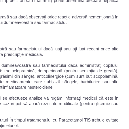
 timp de 1 an sau mai mult) poate determina afectare hepatică
gravă sau dacă observaţi orice reacţie adversă nemenţionată în
ui dumneavoastră sau farmacistului.
ă sau farmacistului dacă luaţi sau aţi luat recent orice alte
ră prescripţie medicală.
dumneavoastră sau farmacistului dacă administraţi copilului
 metoclopramidă, domperidonă (pentru senzaţia de greaţă),
grăsimi din sânge), anticolinergice (cum sunt butilscopolamină,
alte medicamente care subţiază sângele, barbiturice sau alte
tiinflamatoare nesteroidiene.
 se efectueze analize vă rugăm informaţi medicul că este în
 cazuri pot să apară rezultate modificate (pentru glicemie sau
turi În timpul tratamentului cu Paracetamol TIS trebuie evitate
ţin etanol.