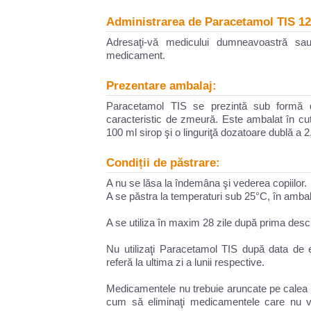
Administrarea de Paracetamol TIS 120
Adresaţi-vă medicului dumneavoastră sau
medicament.
Prezentare ambalaj:
Paracetamol TIS se prezintă sub formă de
caracteristic de zmeură. Este ambalat în cuti
100 ml sirop şi o linguriţă dozatoare dublă a 2
Condiții de păstrare:
A nu se lăsa la îndemâna şi vederea copiilor.
A se păstra la temperaturi sub 25°C, în ambala
A se utiliza în maxim 28 zile după prima desch
Nu utilizaţi Paracetamol TIS după data de 
referă la ultima zi a lunii respective.
Medicamentele nu trebuie aruncate pe calea a
cum să eliminaţi medicamentele care nu v