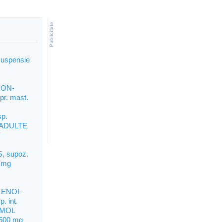
suspensie
NON-
r. mast.
p.
ADULTE
f
 supoz.
0 mg
LENOL
. int.
AMOL
 500 mg