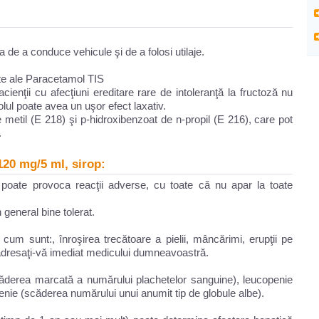
de a conduce vehicule şi de a folosi utilaje.
te ale Paracetamol TIS
ienţii cu afecţiuni ereditare rare de intoleranţă la fructoză nu
lul poate avea un uşor efect laxativ.
metil (E 218) şi p-hidroxibenzoat de n-propil (E 216), care pot
.
120 mg/5 ml, sirop:
oate provoca reacţii adverse, cu toate că nu apar la toate
general bine tolerat.
e cum sunt:, înroşirea trecătoare a pielii, mâncărimi, erupţii pe
i adresaţi-vă imediat medicului dumneavoastră.
căderea marcată a numărului plachetelor sanguine), leucopenie
enie (scăderea numărului unui anumit tip de globule albe).