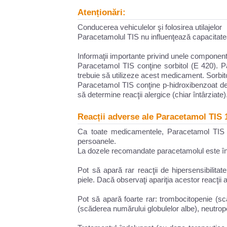
Atenționări:
Conducerea vehiculelor şi folosirea utilajelor
Paracetamolul TIS nu influenţează capacitatea 
Informaţii importante privind unele componen
Paracetamol TIS conţine sorbitol (E 420). Pac
trebuie să utilizeze acest medicament. Sorbito
Paracetamol TIS conţine p-hidroxibenzoat de 
să determine reacţii alergice (chiar întârziate)
Reacții adverse ale Paracetamol TIS 
Ca toate medicamentele, Paracetamol TIS p
persoanele.
La dozele recomandate paracetamolul este în 
Pot să apară rar reacţii de hipersensibilitat
piele. Dacă observaţi apariţia acestor reacţi
Pot să apară foarte rar: trombocitopenie (s
(scăderea numărului globulelor albe), neutrop