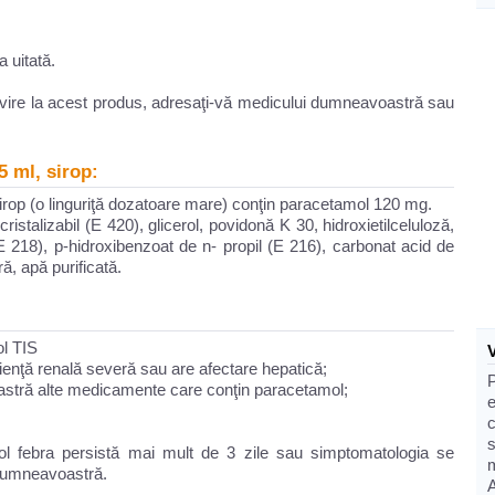
 uitată.
rivire la acest produs, adresaţi-vă medicului dumneavoastră sau
 ml, sirop:
irop (o linguriţă dozatoare mare) conţin paracetamol 120 mg.
istalizabil (E 420), glicerol, povidonă K 30, hidroxietilceluloză,
E 218), p-hidroxibenzoat de n- propil (E 216), carbonat acid de
ă, apă purificată.
ol TIS
ienţă renală severă sau are afectare hepatică;
oastră alte medicamente care conţin paracetamol;
e
ol febra persistă mai mult de 3 zile sau simptomatologia se
dumneavoastră.