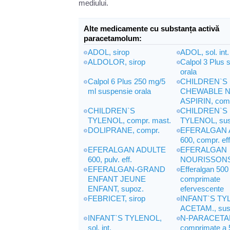
mediului.
Alte medicamente cu substanța activă
paracetamolum:
ADOL, sirop
ADOL, sol. int.
ALDOLOR, sirop
Calpol 3 Plus 
orala
Calpol 6 Plus 250 mg/5
CHILDREN`S
ml suspensie orala
CHEWABLE 
ASPIRIN, comp
CHILDREN`S
CHILDREN`S
TYLENOL, compr. mast.
TYLENOL, sus
DOLIPRANE, compr.
EFERALGAN 
600, compr. ef
EFERALGAN ADULTE
EFERALGAN
600, pulv. eff.
NOURISSONS,
EFERALGAN-GRAND
Efferalgan 50
ENFANT JEUNE
comprimate
ENFANT, supoz.
efervescente
FEBRICET, sirop
INFANT`S TY
ACETAM., susp
INFANT`S TYLENOL,
N-PARACET
sol. int.
comprimate a