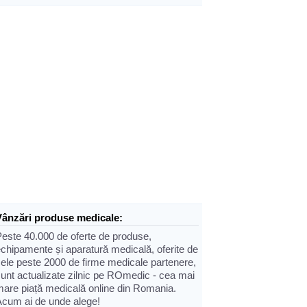
Vânzări produse medicale:
Peste 40.000 de oferte de produse,
chipamente și aparatură medicală, oferite de
cele peste 2000 de firme medicale partenere,
sunt actualizate zilnic pe ROmedic - cea mai
mare piață medicală online din Romania.
Acum ai de unde alege!