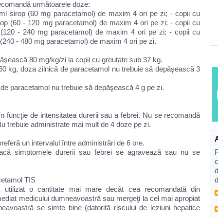
e recomandă următoarele doze:
5 ml sirop (60 mg paracetamol) de maxim 4 ori pe zi; - copii cu
irop (60 - 120 mg paracetamol) de maxim 4 ori pe zi; - copii cu
p (120 - 240 mg paracetamol) de maxim 4 ori pe zi; - copii cu
p (240 - 480 mg paracetamol) de maxim 4 ori pe zi.
ăşească 80 mg/kg/zi la copii cu greutate sub 37 kg.
i 50 kg, doza zilnică de paracetamol nu trebuie să depăşească 3
ă de paracetamol nu trebuie să depăşească 4 g pe zi.
 în funcţie de intensitatea durerii sau a febrei. Nu se recomandă
Nu trebuie administrate mai mult de 4 doze pe zi.
e preferă un intervalul între administrări de 6 ore.
dacă simptomele durerii sau febrei se agravează sau nu se
c
d
acetamol TIS
d
 utilizat o cantitate mai mare decât cea recomandată din
ediat medicului dumneavoastră sau mergeţi la cel mai apropiat
mneavoastră se simte bine (datorită riscului de leziuni hepatice