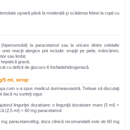
ntensitate uşoară până la moderată şi scăderea febrei la copii cu
hipersensibil) la paracetamol sau la oricare dintre celelalte
ei reacţii alergice pot include: erupţii pe piele, mâncărimi,
elor sau limbii;
 hepatică gravă;
cat cu deficit de glucozo-6 fosfatdehidrogenază.
/5 ml, sirop:
 aşa cum v-a spus medicul dumneavoastră. Trebuie să discutaţi
 dacă nu sunteţi sigur.
torul linguriţei dozatoare: o linguriţă dozatoare mare (5 ml) =
ică (2,5 ml) = 60 mg paracetamol.
 mg paracetamol/kg; doza zilnică recomandată este de 60 mg