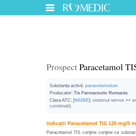
Prospect
Paracetamol TI
Substanța activă:
paracetamolum
Producator:
Tis Farmaceutic Romania
Clasa ATC: [
N02BE
]:
sistemul nervos
>>
a
combinatii)
Indicații Paracetamol TIS 120 mg/5 ml
Paracetamol TIS conţine conţine ca substan