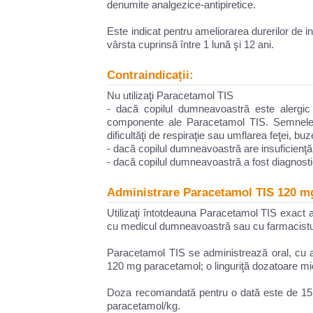
denumite analgezice-antipiretice.
Este indicat pentru ameliorarea durerilor de i
vârsta cuprinsă între 1 lună şi 12 ani.
Contraindicații:
Nu utilizaţi Paracetamol TIS
- dacă copilul dumneavoastră este alergic (
componente ale Paracetamol TIS. Semnele un
dificultăţi de respiraţie sau umflarea feţei, buz
- dacă copilul dumneavoastră are insuficienţă
- dacă copilul dumneavoastră a fost diagnosti
Administrare Paracetamol TIS 120 mg
Utilizaţi întotdeauna Paracetamol TIS exact
cu medicul dumneavoastră sau cu farmacistul
Paracetamol TIS se administrează oral, cu aju
120 mg paracetamol; o linguriţă dozatoare m
Doza recomandată pentru o dată este de 15
paracetamol/kg.